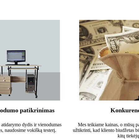
nodumo patikrinimas
Konkurenc
o atidarymo dydis ir vienodumas
Mes teikiame kainas, o mūsų pa
us, naudosime vokišką testerį.
užtikrinti, kad kliento biudžetas 
kitų tiekėj