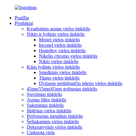
Pradžia
Produktai
Kvadratinis austas vielos tinklelis
Niklo ir lydinio vielos tinklelis
Monel vielos tinklelis
Inconel vielos tinklelis
Hastelloy vielos tinklelis
Nikelio chromo vielos tinklelis
Niklo vielos tinklelis
Kitas lydinio vielos tinklelis
Smulkinis vielos tinklelis
Titano vielos tinklelis
Dvipusis nerūdijančio plieno vielos tinklelis
45mn/55mn/65mn gofruotas tinklelis
Suvirintas tinklelis
Austas filtrų tinklelis
Sukepintas tinklelis
Išplėstas vielos tinklelis
Perforuotas metalinis tinklelis
Šešiakampis vielos tinklelis
Dekoratyvinis vielos tinklelis
Cinkuota viela