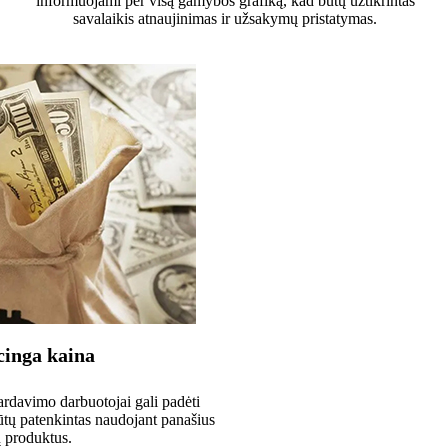
informuojami per visą gamybos grafiką, kad būtų užtikrintas
savalaikis atnaujinimas ir užsakymų pristatymas.
inga kaina
rdavimo darbuotojai gali padėti
būtų patenkintas naudojant panašius
ų produktus.