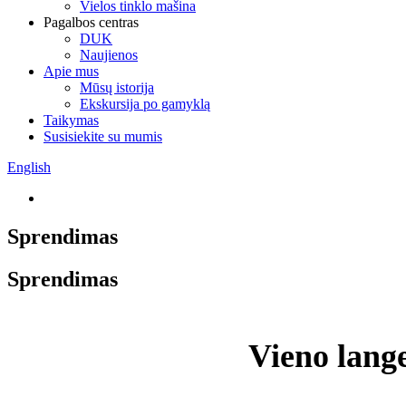
Vielos tinklo mašina
Pagalbos centras
DUK
Naujienos
Apie mus
Mūsų istorija
Ekskursija po gamyklą
Taikymas
Susisiekite su mumis
English
Sprendimas
Sprendimas
Vieno lange