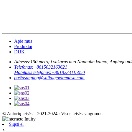
Apie mus
Produktai
DUK
Adresas:
100 metrų į vakarus nuo Nanhulin kaimo, Anpingo mies
Telefonas:
+8615032163621
Mobilusis telefonas:
+8618233115050
paštas
anping@sailaigewiremesh.com
© Autorių teisės – 2021-2024 : Visos teisės saugomos.
Siųsti el
x