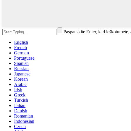
Paspauskite Enter, kad ieškotumėte
English
French
German
Portuguese
Spanish
Russian
Japanese
Korean
Arabic
Irish
Greek
Turkish
Italian
Danish
Romanian
Indonesian
Czech